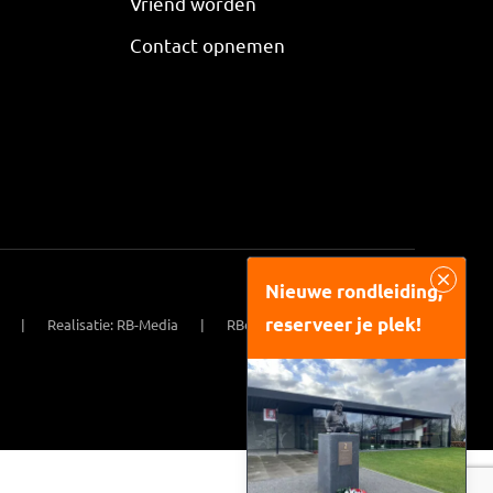
Vriend worden
Contact opnemen
Nieuwe rondleiding,
reserveer je plek!
Realisatie: RB-Media
RBorne website ontwikkeling