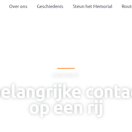
Over ons
Geschiedenis
Steun het Memorial
Rout
L BEZOEKEN
AGENDA
COLLECTIE
GE
CONTACT
belangrijke conta
op een rij