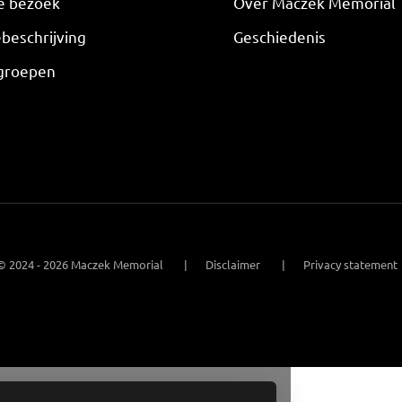
je bezoek
Over Maczek Memorial
beschrijving
Geschiedenis
groepen
© 2024 - 2026 Maczek Memorial
Disclaimer
Privacy statement