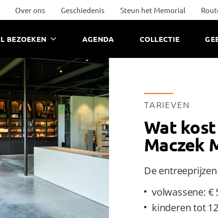
Over ons
Geschiedenis
Steun het Memorial
Rout
L BEZOEKEN
AGENDA
COLLECTIE
GE
TARIEVEN
Wat kost
Maczek M
De entreeprijzen z
volwassene: € 
kinderen tot 12 