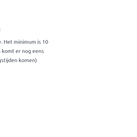
:
ee. Het minimum is 10
n komt er nog eens
ngstijden komen)