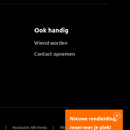
Ook handig
Vriend worden
Contact opnemen
Nieuwe rondleiding,
reserveer je plek!
Realisatie: RB-Media
RBorne website ontwikkeling