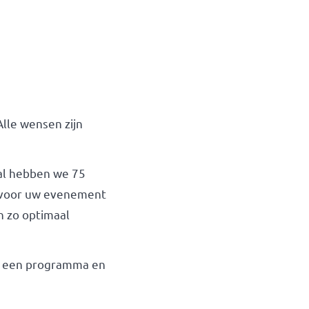
lle wensen zijn
al hebben we 75
n voor uw evenement
n zo optimaal
r een programma en