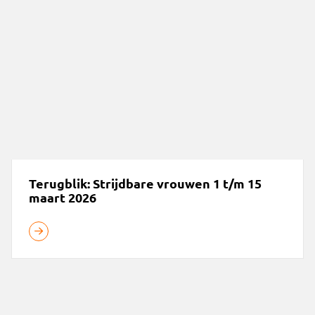
Terugblik: Strijdbare vrouwen 1 t/m 15
maart 2026
Voorstelling "Hassan en Moos" 10 november j.l.