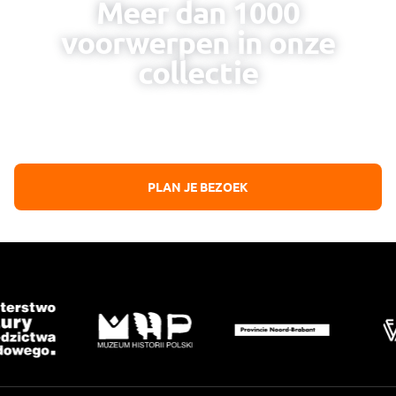
Meer dan 1000
voorwerpen in onze
collectie
Erkenning voor de poolse strijdkrachten die
bijgedragen hebben aan de bevrijding van Nederland
PLAN JE BEZOEK