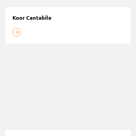
Geschiedenis
Bezoek voor scholen
Koor Cantabile
Steun het Memorial
Routebeschrijving
Interview Carin Hooghwinkel
Nieuws
Contact