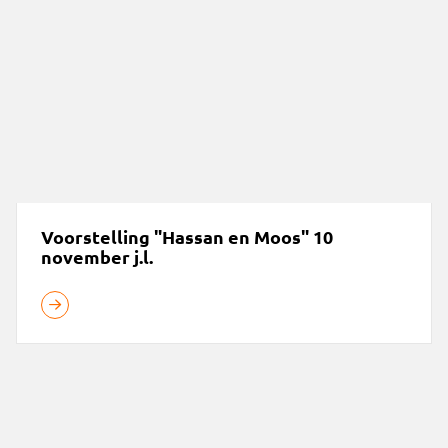
Voorstelling "Hassan en Moos" 10
november j.l.
Hijs weer met ons de vlag!