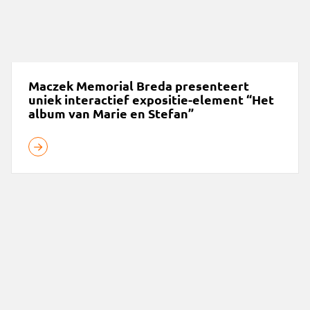
Maczek Memorial Breda presenteert
uniek interactief expositie-element “Het
album van Marie en Stefan”
Nieuwe wandelgids en Pools fietsroutenetwerk gelanceerd 