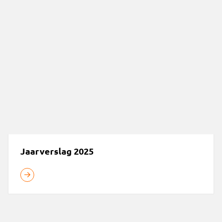
Jaarverslag 2025
Jaarverslag 2025
Terugblik: Strijdbare vrouwen 1 t/m 15 maart 2026