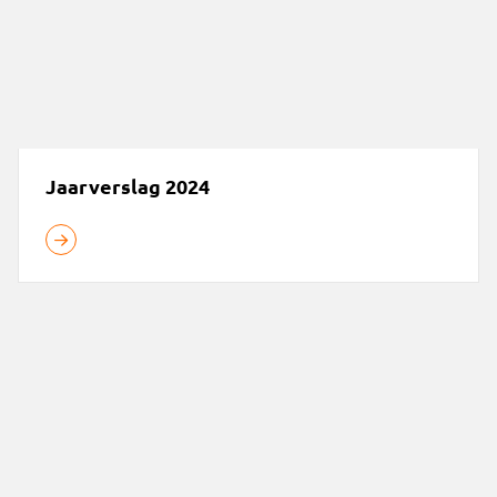
Jaarverslag 2024
Maczek Memorial Breda presenteert uniek interactief expos