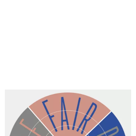
Fair Practice Code
Het Maczek Memorial Breda werkt volgens de Fair Practice
Code