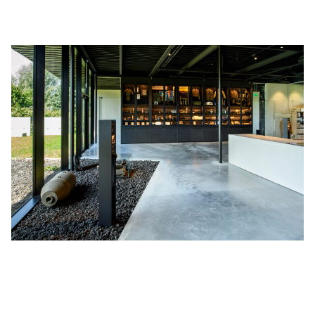
Missie, visie en beleidsplan
Het Maczek Memorial Breda wil enerzijds de Poolse
Bevrijders blijvend EREN voor de offers die destijds zijn
gebracht. Maar anderzijds willen wij LEREN en bewustzijn
kweken dat vrijheid niet vanzelfsprekend is. Lees hier in onze
Missie en Visie
hoe wij die beide doelstellingen verenigen en
en hoe wij dat in de periode 2026-2030 realiseren leest u in de
beleidsagenda
Voor uw en onze vrijheid