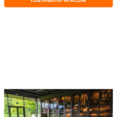
CODE DIVERSITEIT EN INCLUSIE
Bestuur
Het Maczek Memorial Breda wordt geleid door een
onbezoldigd bestuur. Ieder bestuurslid heeft verschillende