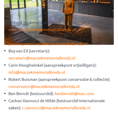
onderwerpen waarvoor hij/ zij eindverantwoordelijkheid
draagt en contactpersoon is voor de vrijwilligers.
Richard Tieskens (voorzitter):
voorzitter@maczekmemorialbreda.nl
Hans van Gils (penningmeester):
penningmeester@maczekmemorialbreda.nl
Boy van Eil (secretaris):
secretaris@maczekmemorialbreda.nl
Carin Hooghwinkel (aanspreekpunt vrijwilligers):
info@maczekmemorialbreda.nl
Robert Buisman (aanspreekpunt conservatie & collectie):
conservator@maczekmemorialbreda.nl
Ben Berndt (bestuurslid):
benberndt@mac.com
Cashoo Vannucci de Wilde (bestuurslid internationale
zaken):
c.vannucci@maczekmemorialbreda.nl