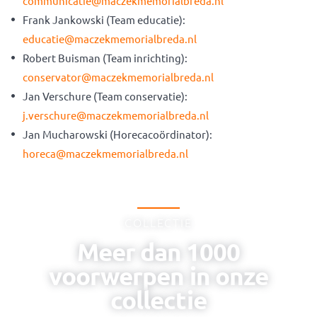
communicatie@maczekmemorialbreda.nl
Frank Jankowski (Team educatie):
educatie@maczekmemorialbreda.nl
Robert Buisman (Team inrichting):
conservator@maczekmemorialbreda.nl
Jan Verschure (Team conservatie):
j.verschure@maczekmemorialbreda.nl
Jan Mucharowski (Horecacoördinator):
horeca@maczekmemorialbreda.nl
COLLECTIE
Meer dan 1000
voorwerpen in onze
collectie