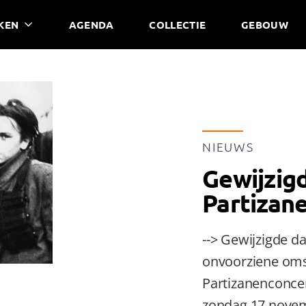
KEN
AGENDA
COLLECTIE
GEBOUW
NIEUWS
Gewijzig
Partizan
--> Gewijzigde 
onvoorziene oms
Partizanenconcer
zondag 17 novem