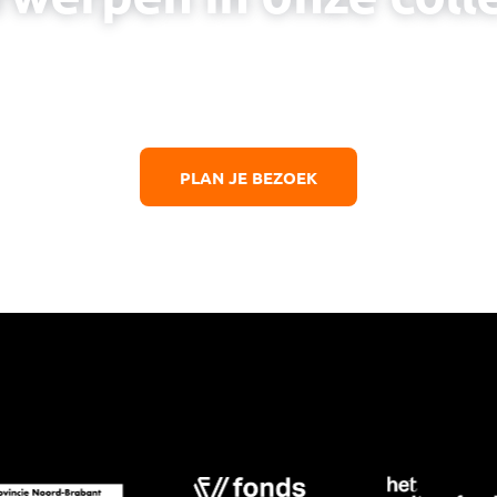
kenning voor de poolse strijdkrachten die bijgedra
hebben aan de bevrijding van Nederland
PLAN JE BEZOEK