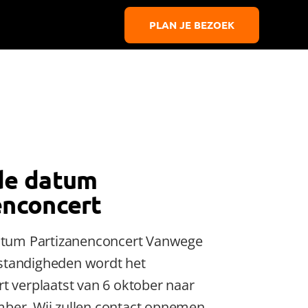
PLAN JE BEZOEK
Powered by
Translate
de datum
enconcert
datum Partizanenconcert Vanwege
tandigheden wordt het
t verplaatst van 6 oktober naar
ber. Wij zullen contact opnemen