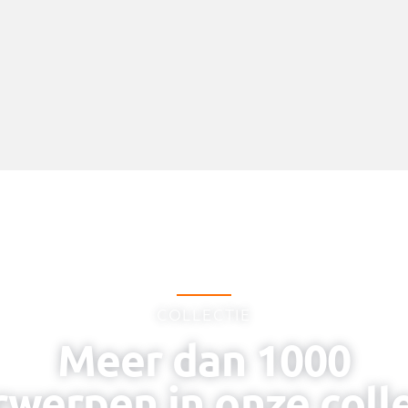
COLLECTIE
Meer dan 1000
werpen in onze coll