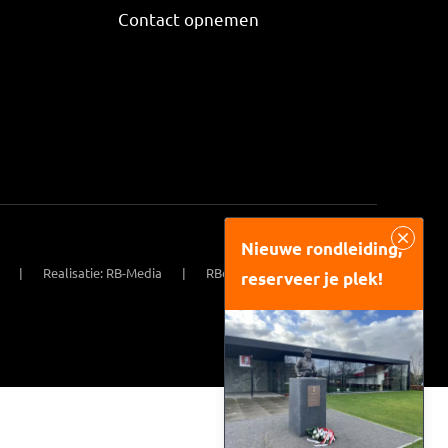
Contact opnemen
Nieuwe rondleiding,
Realisatie: RB-Media
RBorne website ontwikkeling
reserveer je plek!