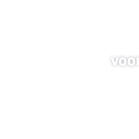
voor
Er