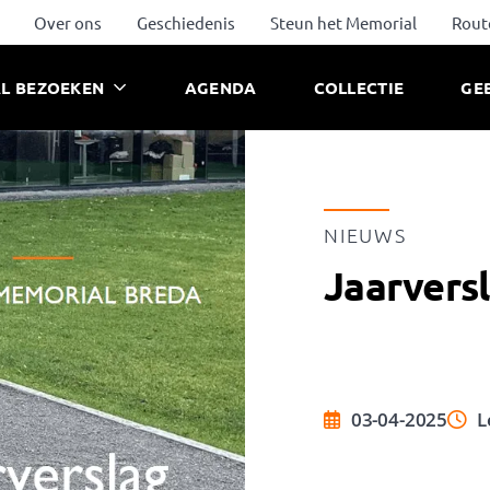
Over ons
Geschiedenis
Steun het Memorial
Rout
L BEZOEKEN
AGENDA
COLLECTIE
GE
NIEUWS
Jaarvers
03-04-2025
L