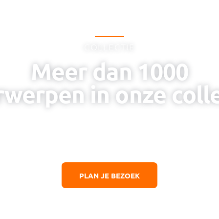
COLLECTIE
Meer dan 1000
werpen in onze coll
kenning voor de poolse strijdkrachten die bijgedra
hebben aan de bevrijding van Nederland
PLAN JE BEZOEK