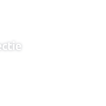
ectie
gen