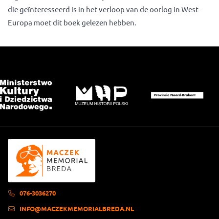
die geïnteresseerd is in het verloop van de oorlog in West-
Europa moet dit boek gelezen hebben.
076-3036270
INFO@MACZEKMEMORIALBREDA.NL