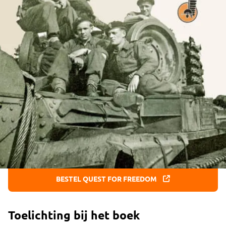
met 600 unieke foto’s en 110 zeer gedetailleerde
kaarten waarmee de krijgsverrichtingen van de
divisie van generaal Maczek op de voet zijn te
volgen. Het boek wordt onder meer uitgegeven
voor de internationale markt en is daarom in het
Engels geschreven.
De prijs van het boek bedraagt € 65,- en het is nu
te koop in de winkel van het Memorial of door te
klikken op onderstaande knop. Je betaalt geen
verzendkosten.
BESTEL QUEST FOR FREEDOM
Toelichting bij het boek