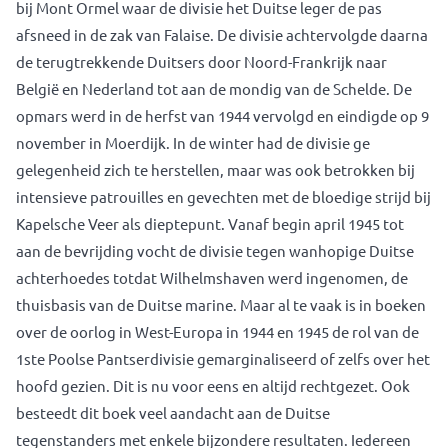
bij Mont Ormel waar de divisie het Duitse leger de pas
afsneed in de zak van Falaise. De divisie achtervolgde daarna
de terugtrekkende Duitsers door Noord-Frankrijk naar
België en Nederland tot aan de mondig van de Schelde. De
opmars werd in de herfst van 1944 vervolgd en eindigde op 9
november in Moerdijk. In de winter had de divisie ge
gelegenheid zich te herstellen, maar was ook betrokken bij
intensieve patrouilles en gevechten met de bloedige strijd bij
Kapelsche Veer als dieptepunt. Vanaf begin april 1945 tot
aan de bevrijding vocht de divisie tegen wanhopige Duitse
achterhoedes totdat Wilhelmshaven werd ingenomen, de
thuisbasis van de Duitse marine. Maar al te vaak is in boeken
over de oorlog in West-Europa in 1944 en 1945 de rol van de
1ste Poolse Pantserdivisie gemarginaliseerd of zelfs over het
hoofd gezien. Dit is nu voor eens en altijd rechtgezet. Ook
besteedt dit boek veel aandacht aan de Duitse
tegenstanders met enkele bijzondere resultaten. Iedereen