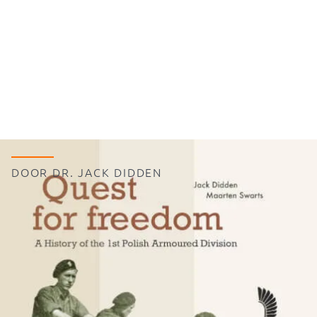
Geschiedenis
Bezoek voor scholen
Steun het Memorial
Routebeschrijving
Nieuws
DOOR DR. JACK DIDDEN
Contact
Quest for Freedom. A History of
the 1st Polish Armoured Division
1939-1946
Bestel hier het boek Quest for Freedom,
geschreven door de bekende historicus dr. Jack
Didden. Het is een prachtig boek van 416 pagina’s