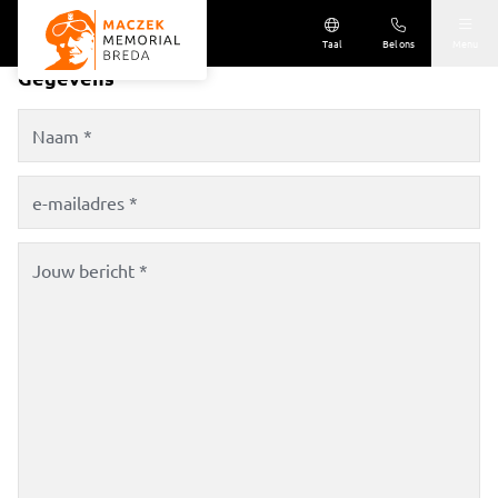
Taal
Bel ons
Menu
Gegevens
Memorial bezoeken
Powered by
Translate
Agenda
Plan je bezoek
Collectie
Openingstijden
Gebouw
Tarieven
Plan je bezoek
Routebeschrijving
Over ons
Bezoek voor groepen