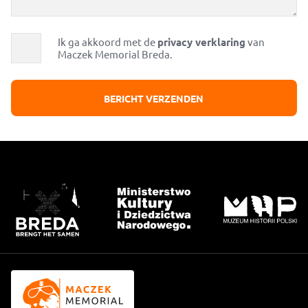
Geschiedenis
Bezoek voor scholen
Ik ga akkoord met de
privacy verklaring
van
Maczek Memorial Breda.
Steun het Memorial
Routebeschrijving
Nieuws
Contact