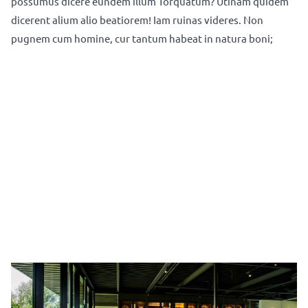
possumus dicere eundem illum Torquatum? Utinam quidem
dicerent alium alio beatiorem! Iam ruinas videres. Non
pugnem cum homine, cur tantum habeat in natura boni;
Dit is de titel van een alinea