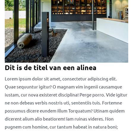
Lorem ipsum dolor sit amet, consectetur adipiscing elit.
Quae sequuntur igitur? O magnam vim ingenii causamque
iustam, cur nova existeret disciplina! Perge porro. Vide igitur
ne non debeas verbis nostris uti, sententiis tuis. Fortemne
possumus dicere eundem illum Torquatum? Utinam quidem
dicerent alium alio beatiorem! Iam ruinas videres. Non
pugnem cum homine, cur tantum habeat in natura boni;
Dit is de titel van een alinea
Lorem ipsum dolor sit amet, consectetur adipiscing elit.
Quae sequuntur igitur? O magnam vim ingenii causamque
iustam, cur nova existeret disciplina! Perge porro. Vide igitur
ne non debeas verbis nostris uti, sententiis tuis. Fortemne
possumus dicere eundem illum Torquatum? Utinam quidem
dicerent alium alio beatiorem! Iam ruinas videres. Non
pugnem cum homine, cur tantum habeat in natura boni;