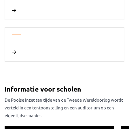
Documentatiecentrum
Geschiedenis
Bezoek voor scholen
Steun het Memorial
INFORMATIE
Routebeschrijving
Onze bibliotheek
Nieuws
Contact
Informatie voor scholen
De Poolse inzet ten tijde van de Tweede Wereldoorlog wordt
verteld in een tentoonstelling en een auditorium op een
eigentijdse manier.