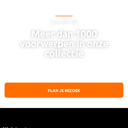
COLLECTIE
Meer dan 1000
voorwerpen in onze
collectie
Erkenning voor de poolse strijdkrachten die
bijgedragen hebben aan de bevrijding van Nederland
PLAN JE BEZOEK