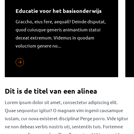
Educatie voor het basisonderwijs
Educatie voor het basisonderwijs
Graccho, eius fere, aequalí? Deinde disputat,
quod cuiusque generis animantium statui
deceat extremum. Videmus in quodam
volucrium genere no...
Dit is de titel van een alinea
Lorem ipsum dolor sit amet, consectetur adipiscing elit.
Quae sequuntur igitur? O magnam vim ingenii causamque
iustam, cur nova existeret disciplina! Perge porro. Vide igitur
ne non debeas verbis nostris uti, sententiis tuis. Fortemne